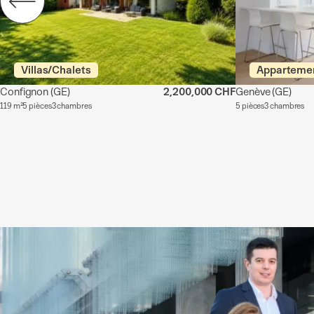
Villas/Chalets
Apparteme
Confignon
(GE)
2,200,000 CHF
Genève
(GE)
119 m²
5 pièces
3 chambres
5 pièces
3 chambres