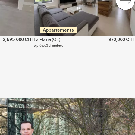
Appartements
2,695,000 CHF
La Plaine
(GE)
970,000 CHF
5 pièces
3 chambres
e