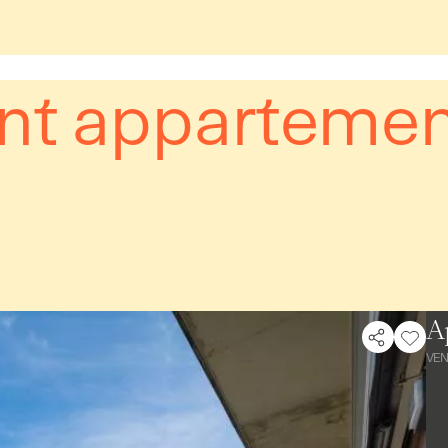
t appartement
A
VE