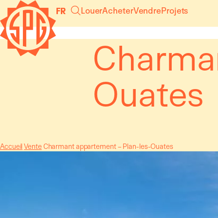
Panneau de gestion des cookies
Louer
Acheter
Vendre
Projets
FR
Charman
Ouates
Accueil
Vente
Charmant appartement – Plan-les-Ouates