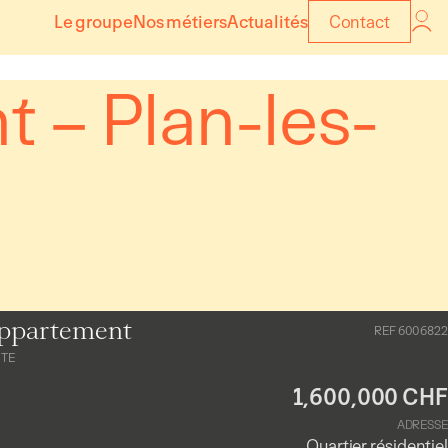
Le groupe
Nos métiers
Actualités
Contact
 – Plan-les-
ppartement
REF 6006822
NTE
1,600,000 CHF
ADRESSE
Quartier résidentiel