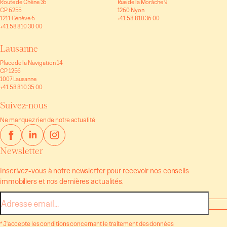
Route de Chêne 36
Rue de la Morâche 9
CP 6255
1260 Nyon
1211 Genève 6
+41 58 810 36 00
+41 58 810 30 00
Lausanne
Place de la Navigation 14
CP 1256
1007 Lausanne
+41 58 810 35 00
Suivez-nous
Ne manquez rien de notre actualité
Newsletter
Inscrivez-vous à notre newsletter pour recevoir nos conseils
immobiliers et nos dernières actualités.
E-
mail
* J'accepte les conditions concernant le traitement des données