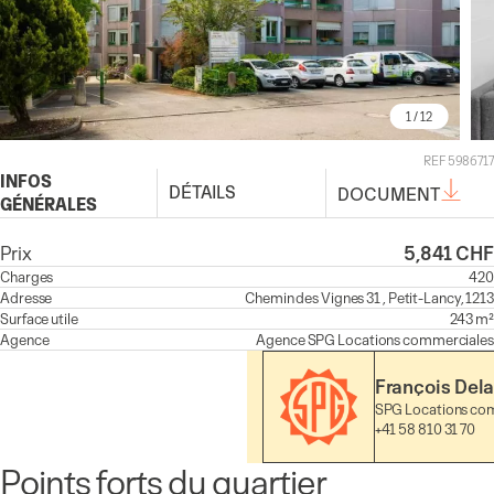
1
/ 12
REF 5986717
INFOS
DÉTAILS
DOCUMENT
GÉNÉRALES
Prix
5,841 CHF
Charges
420
Adresse
Chemin des Vignes 31 , Petit-Lancy, 1213
Surface utile
243 m²
Agence
Agence
SPG Locations commerciales
François Dela
SPG Locations co
+41 58 810 31 70
Points forts du quartier