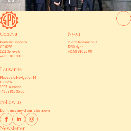
Geneva
Nyon
Route de Chêne 36
Rue de la Morâche 9
CP 6255
1260 Nyon
1211 Geneva 6
+41 58 810 36 00
+41 58 810 30 00
Lausanne
Place de la Navigation 14
CP 1256
1007 Lausanne
+41 58 810 35 00
Follow us
Don’t miss any of our latest news
Newsletter