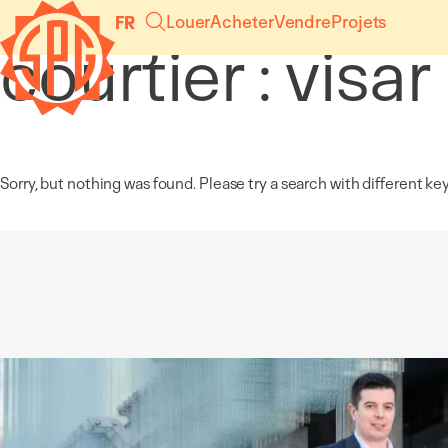
Panneau de gestion des cookies
Louer
Acheter
Vendre
Projets
FR
courtier :
visar
Aller
au
contenu
Sorry, but nothing was found. Please try a search with different ke