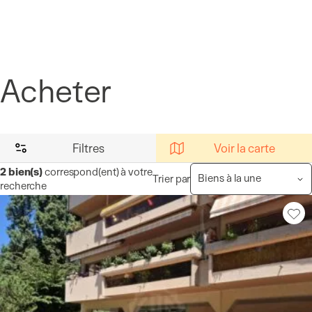
Panneau de gestion des cookies
Acheter
Filtres
Voir la carte
2
bien(s)
correspond(ent) à votre
Trier par
recherche