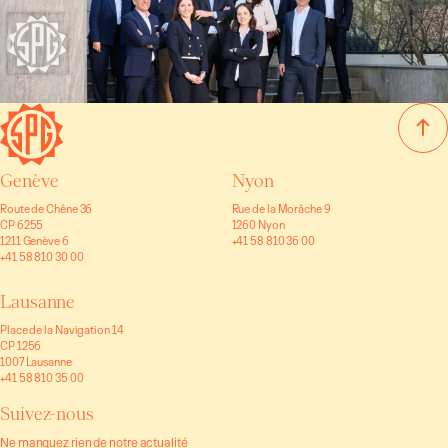
Genève
Nyon
Route de Chêne 36
Rue de la Morâche 9
CP 6255
1260 Nyon
1211 Genève 6
+41 58 810 36 00
+41 58 810 30 00
Lausanne
Place de la Navigation 14
CP 1256
1007 Lausanne
+41 58 810 35 00
Suivez-nous
Ne manquez rien de notre actualité