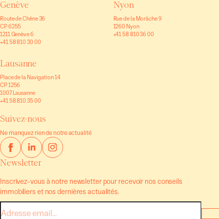
Genève
Nyon
Route de Chêne 36
Rue de la Morâche 9
CP 6255
1260 Nyon
1211 Genève 6
+41 58 810 36 00
+41 58 810 30 00
Lausanne
Place de la Navigation 14
CP 1256
1007 Lausanne
+41 58 810 35 00
Suivez-nous
Ne manquez rien de notre actualité
Newsletter
Inscrivez-vous à notre newsletter pour recevoir nos conseils
immobiliers et nos dernières actualités.
E-
mail