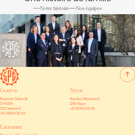
Notre histoire
Nos équipes
Genève
Nyon
Route de Chêne 36
Rue de la Morâche 9
CP 6255
1260 Nyon
1211 Genève 6
+41 58 810 36 00
+41 58 810 30 00
Lausanne