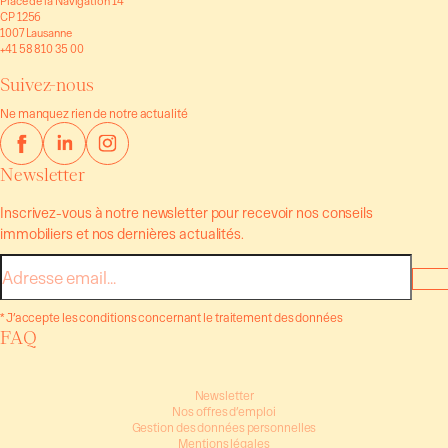
Place de la Navigation 14
CP 1256
1007 Lausanne
+41 58 810 35 00
Suivez-nous
Ne manquez rien de notre actualité
Newsletter
Inscrivez-vous à notre newsletter pour recevoir nos conseils
immobiliers et nos dernières actualités.
E-
mail
* J’accepte les conditions concernant le traitement des données
FAQ
Newsletter
Nos offres d’emploi
Gestion des données personnelles
Mentions légales